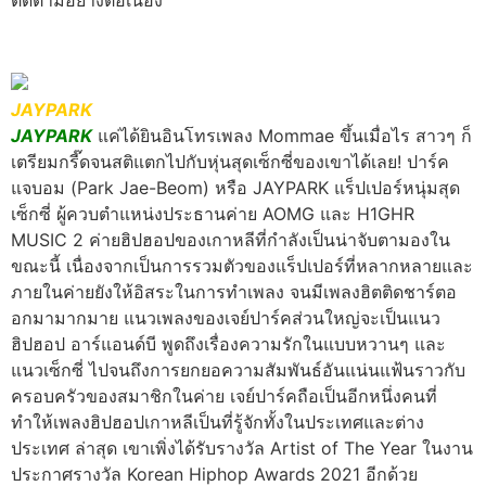
ติดตามอย่างต่อเนื่อง
JAYPARK
JAYPARK
แค่ได้ยินอินโทรเพลง Mommae ขึ้นเมื่อไร สาวๆ ก็
เตรียมกรี๊ดจนสติแตกไปกับหุ่นสุดเซ็กซี่ของเขาได้เลย! ปาร์ค
แจบอม (Park Jae-Beom) หรือ JAYPARK แร็ปเปอร์หนุ่มสุด
เซ็กซี่ ผู้ควบตำแหน่งประธานค่าย AOMG และ H1GHR
MUSIC 2 ค่ายฮิปฮอปของเกาหลีที่กำลังเป็นน่าจับตามองใน
ขณะนี้ เนื่องจากเป็นการรวมตัวของแร็ปเปอร์ที่หลากหลายและ
ภายในค่ายยังให้อิสระในการทำเพลง จนมีเพลงฮิตติดชาร์ตอ
อกมามากมาย แนวเพลงของเจย์ปาร์คส่วนใหญ่จะเป็นแนว
ฮิปฮอป อาร์แอนด์บี พูดถึงเรื่องความรักในแบบหวานๆ และ
แนวเซ็กซี่ ไปจนถึงการยกยอความสัมพันธ์อันแน่นแฟ้นราวกับ
ครอบครัวของสมาชิกในค่าย เจย์ปาร์คถือเป็นอีกหนึ่งคนที่
ทำให้เพลงฮิปฮอปเกาหลีเป็นที่รู้จักทั้งในประเทศและต่าง
ประเทศ ล่าสุด เขาเพิ่งได้รับรางวัล Artist of The Year ในงาน
ประกาศรางวัล Korean Hiphop Awards 2021 อีกด้วย