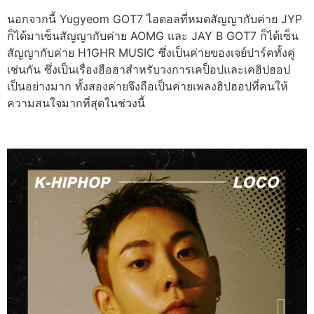
นอกจากนี้ Yugyeom GOT7 ไอดอลที่หมดสัญญากับค่าย JYP
ก็ได้มาเซ็นสัญญากับค่าย AOMG และ JAY B GOT7 ก็ได้เซ็น
สัญญากับค่าย H1GHR MUSIC ซึ่งเป็นค่ายของเจย์ปาร์คทั้งคู่
เช่นกัน ซึ่งเป็นเรื่องฮือฮาสำหรับวงการเคป็อปและเคฮิปฮอป
เป็นอย่างมาก ทั้งสองค่ายจึงถือเป็นค่ายเพลงฮิปฮอปที่คนให้
ความสนใจมากที่สุดในช่วงนี้