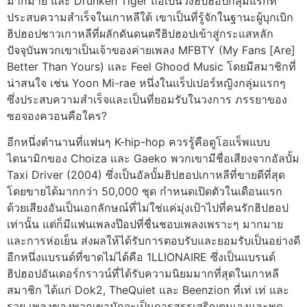
มากมาย และ Drunken Tiger ถือเป็นวงฮิปฮอปกลุ่มแรกที่
ประสบความสำเร็จในเกาหลีใต้ เขาเป็นที่รู้จักในฐานะผู้บุกเบิก
ฮิปฮอปชาวเกาหลีที่ผลักดันดนตรีฮิปฮอปเข้าสู่กระแสหลัก
ปัจจุบันพวกเขาเป็นเจ้าของค่ายเพลง MFBTY (My Fans [Are]
Better Than Yours) และ Feel Ghood Music โดยมีสมาชิกที่
น่าสนใจ เช่น Yoon Mi-rae หนึ่งในแร็ปเปอร์หญิงกลุ่มแรกๆ
ซึ่งประสบความสำเร็จและเป็นที่ยอมรับในวงการ ภรรยาของ
ซอจองควอนคือใคร?
อีกหนึ่งตำนานที่แฟนๆ K-hip-hop ควรรู้คือดูโอแร็พแบบ
ไดนามิกของ Choiza และ Gaeko พวกเขามีชื่อเสียงจากอัลบั้ม
Taxi Driver (2004) ซึ่งเป็นอัลบั้มฮิปฮอปเกาหลีที่ขายดีที่สุด
โดยขายได้มากกว่า 50,000 ชุด กำหนดเปิดตัวในเดือนแรก
ด้วยเสียงอันเป็นเอกลักษณ์ที่ไม่ใช่แค่มุ่งเป้าไปที่คนรักฮิปฮอป
เท่านั้น แต่ก็มีแฟนเพลงป๊อปที่ชื่นชอบเพลงเพราะๆ มากมาย
และการห่อเย็น ส่งผลให้ได้รับการตอบรับและยอมรับเป็นอย่างดี
อีกหนึ่งแบรนด์ที่ขาดไม่ได้คือ 1LLIONAIRE ซึ่งเป็นแบรนด์
ฮิปฮอปอันเดอร์กราวน์ที่ได้รับความนิยมมากที่สุดในเกาหลี
สมาชิก ได้แก่ Dok2, TheQuiet และ Beenzion ที่เท่ เท่ และ
รวย เพลงของพวกเขามักจะเป็นการสรรเสริญตนเองและพูด