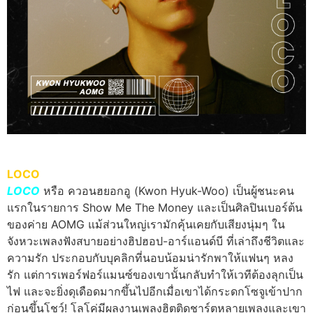
LOCO
LOCO
หรือ ควอนฮยอกอู (Kwon Hyuk-Woo) เป็นผู้ชนะคน
แรกในรายการ Show Me The Money และเป็นศิลปินเบอร์ต้น
ของค่าย AOMG แม้ส่วนใหญ่เรามักคุ้นเคยกับเสียงนุ่มๆ ใน
จังหวะเพลงฟังสบายอย่างฮิปฮอป-อาร์แอนด์บี ที่เล่าถึงชีวิตและ
ความรัก ประกอบกับบุคลิกที่นอบน้อมน่ารักพาให้แฟนๆ หลง
รัก แต่การเพอร์ฟอร์แมนซ์ของเขานั้นกลับทำให้เวทีต้องลุกเป็น
ไฟ และจะยิ่งดุเดือดมากขึ้นไปอีกเมื่อเขาได้กระดกโซจูเข้าปาก
ก่อนขึ้นโชว์! โลโค่มีผลงานเพลงฮิตติดชาร์ตหลายเพลงและเขา