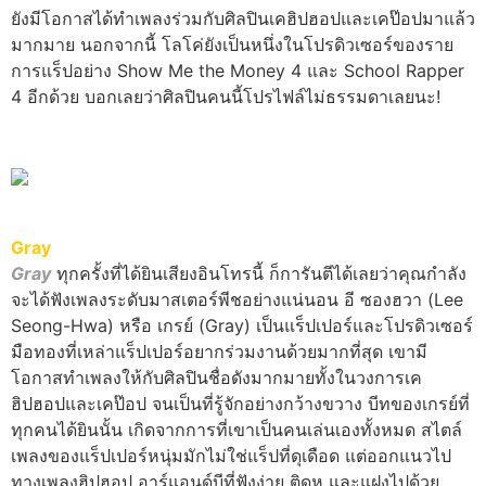
ยังมีโอกาสได้ทำเพลงร่วมกับศิลปินเคฮิปฮอปและเคป๊อปมาแล้ว
มากมาย นอกจากนี้ โลโค่ยังเป็นหนึ่งในโปรดิวเซอร์ของราย
การแร็ปอย่าง Show Me the Money 4 และ School Rapper
4 อีกด้วย บอกเลยว่าศิลปินคนนี้โปรไฟล์ไม่ธรรมดาเลยนะ!
Gray
Gray
ทุกครั้งที่ได้ยินเสียงอินโทรนี้ ก็การันตีได้เลยว่าคุณกำลัง
จะได้ฟังเพลงระดับมาสเตอร์พีชอย่างแน่นอน อี ซองฮวา (Lee
Seong-Hwa) หรือ เกรย์ (Gray) เป็นแร็ปเปอร์และโปรดิวเซอร์
มือทองที่เหล่าแร็ปเปอร์อยากร่วมงานด้วยมากที่สุด เขามี
โอกาสทำเพลงให้กับศิลปินชื่อดังมากมายทั้งในวงการเค
ฮิปฮอปและเคป๊อป จนเป็นที่รู้จักอย่างกว้างขวาง บีทของเกรย์ที่
ทุกคนได้ยินนั้น เกิดจากการที่เขาเป็นคนเล่นเองทั้งหมด สไตล์
เพลงของแร็ปเปอร์หนุ่มมักไม่ใช่แร็ปที่ดุเดือด แต่ออกแนวไป
ทางเพลงฮิปฮอป อาร์แอนด์บีที่ฟังง่าย ติดหู และแฝงไปด้วย