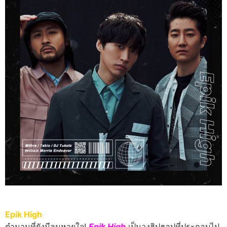
Epik High
ตำนานที่ยังมีลมหายใจ!
Epik High
เป็นวงฮิปฮอปที่ประกอบไป