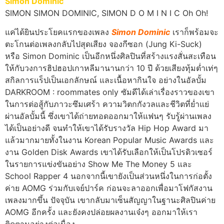
Simon Dominic
SIMON SIMON DOMINIC, SIMON D O M I N I C Oh Oh!
แค่ได้ยินประโยคแรกของเพลง
Simon Dominic
เราก็พร้อมจะ
ตะโกนต่อเพลงกลับไปสุดเสียง จองกีซอก (Jung Ki-Suck)
หรือ Simon Dominic เป็นอีกหนึ่งศิลปินที่สร้างแรงสั่นสะเทือน
ให้กับวงการฮิปฮอปเกาหลีมานานกว่า 10 ปี ด้วยเสียงทุ้มต่ำเท่ๆ
สกิลการแร็ปเป็นเอกลักษณ์ และเนื้อหากินใจ อย่างในอัลบั้ม
DARKROOM : roommates only ซัมดีได้เล่าเรื่องราวของเขา
ในการต่อสู้กับภาวะซึมเศร้า ความวิตกกังวลและชีวิตที่ย่ำแย่
ผ่านอัลบั้มนี้ ซึ่งเขาได้ถ่ายทอดออกมาให้แฟนๆ รับรู้ผ่านเพลง
ได้เป็นอย่างดี จนทำให้เขาได้รับรางวัล Hip Hop Award มา
แล้วมากมายทั้งในงาน Korean Popular Music Awards และ
งาน Golden Disk Awards เขาได้รับเลือกให้เป็นโปรดิวเซอร์
ในรายการแข่งขันอย่าง Show Me The Money 5 และ
School Rapper 4 นอกจากนี้เขายังเป็นส่วนหนึ่งในการก่อตั้ง
ค่าย AOMG ร่วมกับเจย์ปาร์ค ก่อนจะลาออกเพื่อมาโฟกัสงาน
เพลงมากขึ้น ปัจจุบัน เขากลับมาเซ็นสัญญาในฐานะศิลปินค่าย
AOMG อีกครั้ง และยังคงปล่อยผลงานเจ๋งๆ ออกมาให้เรา